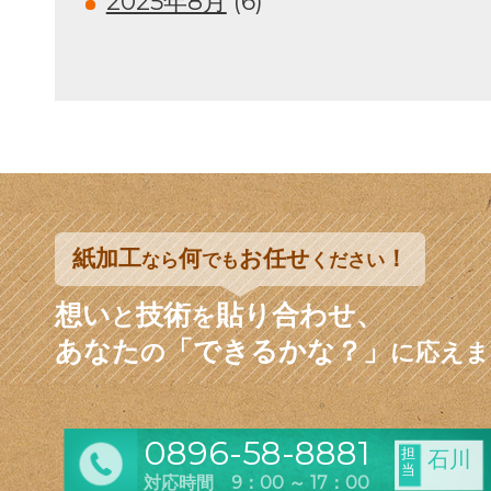
2025年8月
(6)
紙加工
何
お任せ
！
なら
でも
ください
想い
技術
貼り合わせ、
と
を
あなた
「できるかな？」
の
に応えま
0896-58-8881
担
石川
当
対応時間 9：00 ～ 17：00