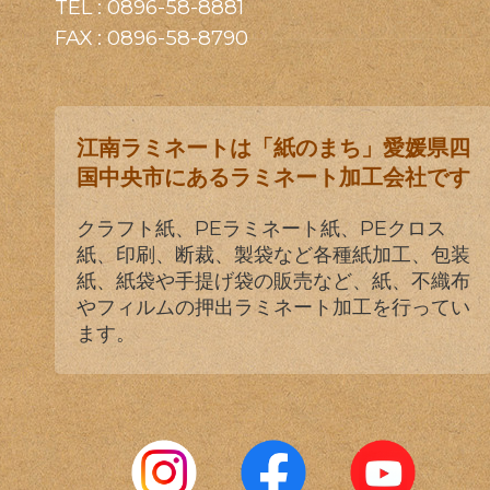
TEL :
0896-58-8881
FAX : 0896-58-8790
江南ラミネートは「紙のまち」愛媛県四
国中央市にあるラミネート加工会社です
クラフト紙、PEラミネート紙、PEクロス
紙、印刷、断裁、製袋など各種紙加工、包装
紙、紙袋や手提げ袋の販売など、紙、不織布
やフィルムの押出ラミネート加工を行ってい
ます。