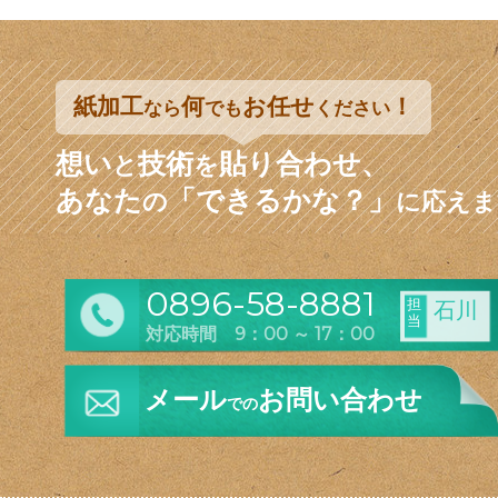
紙加工
何
お任せ
！
なら
でも
ください
想い
技術
貼り合わせ、
と
を
あなた
「できるかな？」
の
に応えま
0896-58-8881
担
石川
当
対応時間 9：00 ～ 17：00
メール
お問い合わせ
での