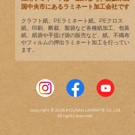
国中央市にあるラミネート加工会社です
クラフト紙、PEラミネート紙、PEクロス
紙、印刷、断裁、製袋など各種紙加工、包装
紙、紙袋や手提げ袋の販売など、紙、不織布
やフィルムの押出ラミネート加工を行ってい
ます。
Copyright © 2026 KOUNAN LAMINATE Co.,Ltd.
All rights reserved.