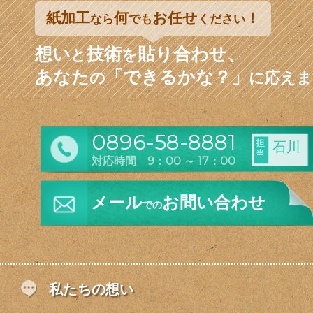
紙加工
何
お任せ
！
なら
でも
ください
想い
技術
貼り合わせ、
と
を
あなた
「できるかな？」
の
に応えま
0896-58-8881
担
石川
当
対応時間 9：00 ～ 17：00
メール
お問い合わせ
での
私たちの想い