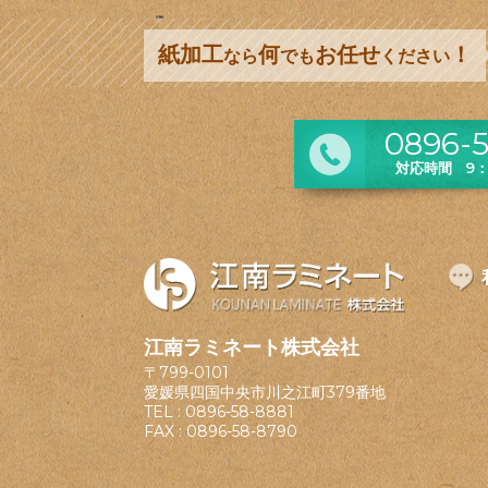
紙加工
何
お任せ
！
なら
でも
ください
0896-5
対応時間 9：0
江南ラミネート株式会社
〒799-0101
愛媛県四国中央市川之江町379番地
TEL :
0896-58-8881
FAX : 0896-58-8790