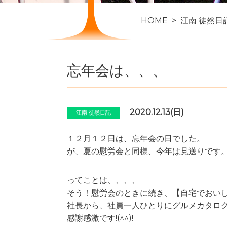
HOME
江南 徒然日
忘年会は、、、
2020.12.13(日)
江南 徒然日記
１２月１２日は、忘年会の日でした。
が、夏の慰労会と同様、今年は見送りです
ってことは、、、、
そう！慰労会のときに続き、【自宅でおいしいも
社長から、社員一人ひとりにグルメカタロ
感謝感激です!(^^)!