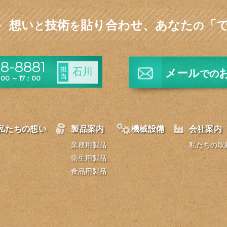
想い
技術
貼り合わせ、
あなた
「
と
を
の
8-8881
担
石川
メール
での
当
0 ～ 17：00
私たちの想い
製品案内
機械設備
会社案内
業務用製品
私たちの取
衛生用製品
食品用製品