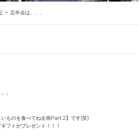
記
忘年会は、、、
。。。
のを食べてね企画Part.2】です(笑)
グギフトがプレゼント！！！